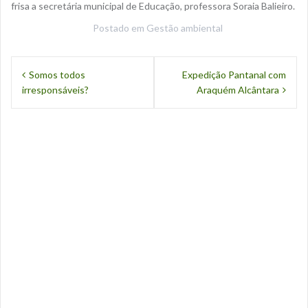
frisa a secretária municipal de Educação, professora Soraia Balieiro.
Postado em
Gestão ambiental
N
Somos todos
Expedição Pantanal com
irresponsáveis?
Araquém Alcântara
a
v
e
g
a
ç
ã
o
d