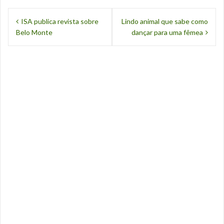
N
ISA publica revista sobre
Lindo animal que sabe como
Belo Monte
dançar para uma fêmea
a
v
e
g
a
ç
ã
o
d
e
P