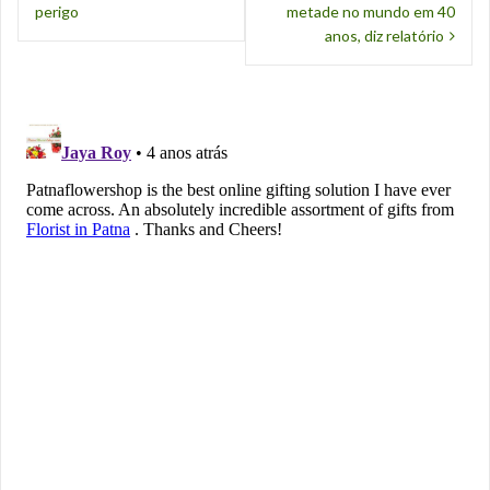
perigo
metade no mundo em 40
a
anos, diz relatório
v
e
g
a
ç
ã
o
d
e
P
o
s